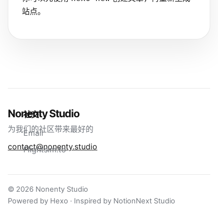
站点。
Nonenty Studio
社交
为我们的社区带来最好的
Email
contact@nonenty.studio
Flightsim.to
© 2026 Nonenty Studio
Powered by Hexo · Inspired by NotionNext Studio